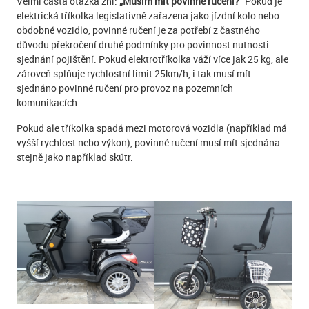
Velmi častá otázka zní:
„Musím mít povinné ručení?“
Pokud je
elektrická tříkolka legislativně zařazena jako jízdní kolo nebo
obdobné vozidlo, povinné ručení je za potřebí z častného
důvodu překročení druhé podmínky pro povinnost nutnosti
sjednání pojištění. Pokud elektrotříkolka váží více jak 25 kg, ale
zároveň splňuje rychlostní limit 25km/h, i tak musí mít
sjednáno povinné ručení pro provoz na pozemních
komunikacích.
Pokud ale tříkolka spadá mezi motorová vozidla (například má
vyšší rychlost nebo výkon), povinné ručení musí mít sjednána
stejně jako například skútr.